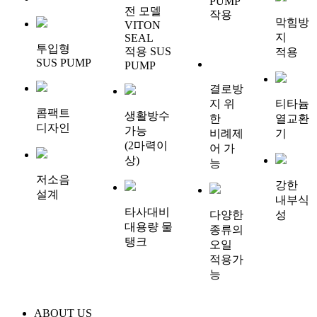
PUMP
전 모델
작용
막힘방
VITON
지
SEAL
투입형
적용 SUS
적용
SUS PUMP
PUMP
결로방
지 위
티타늄
콤팩트
생활방수
한
열교환
디자인
가능
비례제
기
(2마력이
어 가
상)
능
저소음
강한
설계
내부식
타사대비
다양한
성
대용량 물
종류의
탱크
오일
적용가
능
ABOUT US
ABOUT US
ABOUT US
ABOUT US