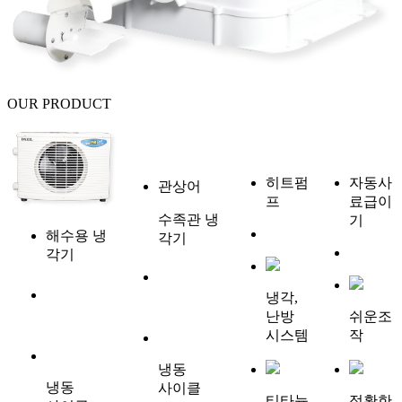
OUR
PRODUCT
히트펌
자동사
관상어
프
료급이
수족관 냉
기
해수용 냉
각기
각기
냉각,
난방
쉬운조
시스템
작
냉동
냉동
사이클
티타늄
정확한