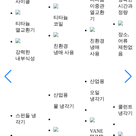
사이클
이중관
시간과
열교환
정량
티타늄
기
티타늄
코일
열교환기
장소,
친환경
어류
친환경
냉매
제한없
강력한
냉매 사용
사용
음
내부식성
산업용
오일
산업용
냉각기
물 냉각기
쿨런트
냉각기
스핀들 냉
각기
VANE