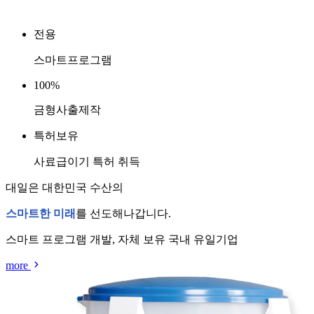
세계가 인정하는
세계가 인정하는
냉각기,
냉각기,
히트펌프
히트펌프
전문 회사 대일
전문 회사 대일
전용
전용
1/15마력부터 500마력까지 년간 35,000대 생산
1/15마력부터 500마력까지 년간 35,000대 생산
스마트프로그램
스마트프로그램
100%
100%
more
more
금형사출제작
금형사출제작
특허보유
특허보유
사료급이기 특허 취득
사료급이기 특허 취득
대일은 대한민국 수산의
대일은 대한민국 수산의
스마트한 미래
스마트한 미래
를 선도해나갑니다.
를 선도해나갑니다.
스마트 프로그램 개발, 자체 보유 국내 유일기업
스마트 프로그램 개발, 자체 보유 국내 유일기업
more
more