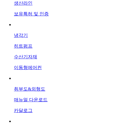
생산라인
보유특허 및 인증
생산제품
냉각기
히트펌프
수산기자재
이동형에어컨
기술자료
취부도&외형도
매뉴얼 다운로드
카달로그
서비스상담